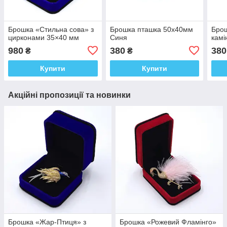
Брошка «Стильна сова» з
Брошка пташка 50х40мм
Брош
цирконами 35×40 мм
Синя
кам
980
380
380
₴
₴
Купити
Купити
Акційні пропозиції та новинки
Брошка «Жар-Птиця» з
Брошка «Рожевий Фламінго»