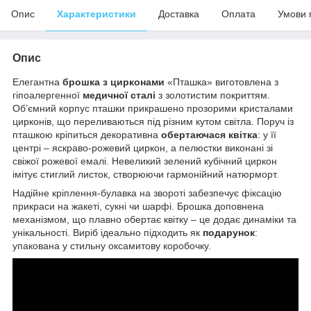
Опис
Характеристики
Доставка
Оплата
Умови 
Опис
Елегантна
брошка з цирконами
«Пташка» виготовлена з
гіпоалергенної
медичної сталі
з золотистим покриттям.
Об’ємний корпус пташки прикрашено прозорими кристалами
цирконів, що переливаються під різним кутом світла. Поруч із
пташкою кріпиться декоративна
обертаючася квітка
: у її
центрі – яскраво-рожевий циркон, а пелюстки виконані зі
свіжої рожевої емалі. Невеликий зелений кубічний циркон
імітує стиглий листок, створюючи гармонійний натюрморт.
Надійне кріплення-булавка на звороті забезпечує фіксацію
прикраси на жакеті, сукні чи шарфі. Брошка доповнена
механізмом, що плавно обертає квітку – це додає динаміки та
унікальності. Виріб ідеально підходить як
подарунок
:
упакована у стильну оксамитову коробочку.