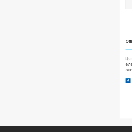
Оп
Ця
еле
окс