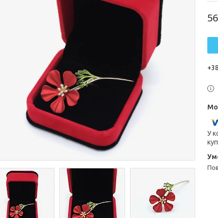
56
+38
У к
куп
п