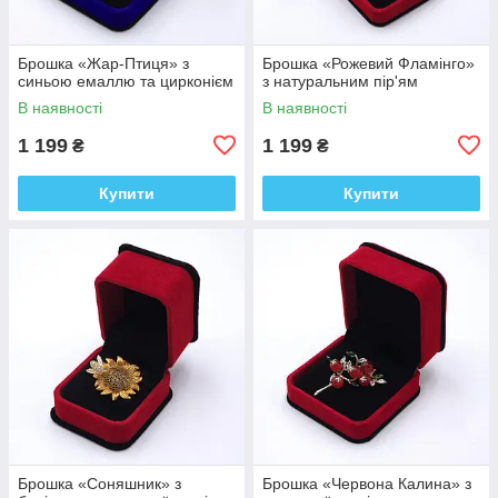
Брошка «Жар-Птиця» з
Брошка «Рожевий Фламінго»
синьою емаллю та цирконієм
з натуральним пір'ям
В наявності
В наявності
1 199
1 199
₴
₴
Купити
Купити
Брошка «Соняшник» з
Брошка «Червона Калина» з