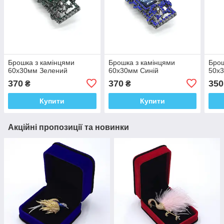
Брошка з камінцями
Брошка з камінцями
Брош
60х30мм Зелений
60х30мм Синій
50х
370
370
350
₴
₴
Купити
Купити
Акційні пропозиції та новинки