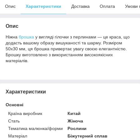
Опис
Характеристики
Доставка
Оплата
Умови 
Опис
Ніжна
брошка
у вигляді гілочки з перлинами — це краса, що
додасть вашому образу вишуканості та шарму. Розміром
50х30 мм, ця брошка привертає увагу своєю елегантністю.
Брошку виготовлено з використанням високоякісних
матеріалів.
Характеристики
Основні
Країна виробник
Китай
Стать
Жіноча
Тематика малюнка/форми
Рослини
Матеріал
Біжутерний сплав