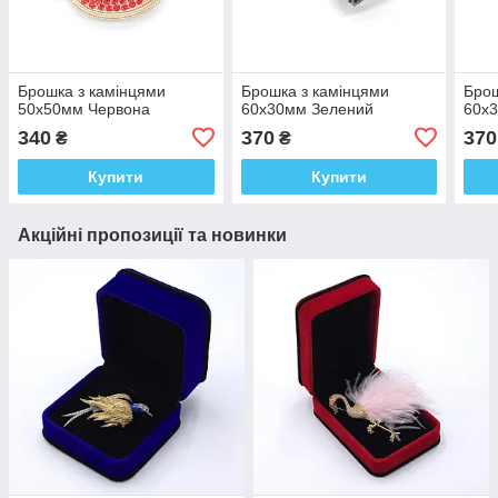
Брошка з камінцями
Брошка з камінцями
Брош
50х50мм Червона
60х30мм Зелений
60х
340
370
370
₴
₴
Купити
Купити
Акційні пропозиції та новинки