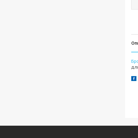
Оп
Бр
для