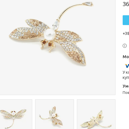
36
+38
У к
куп
п