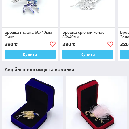
Брошка пташка 50х40мм
Брошка срібний колос
Брош
Синя
50х40мм
Золо
380
380
320
₴
₴
Купити
Купити
Акційні пропозиції та новинки