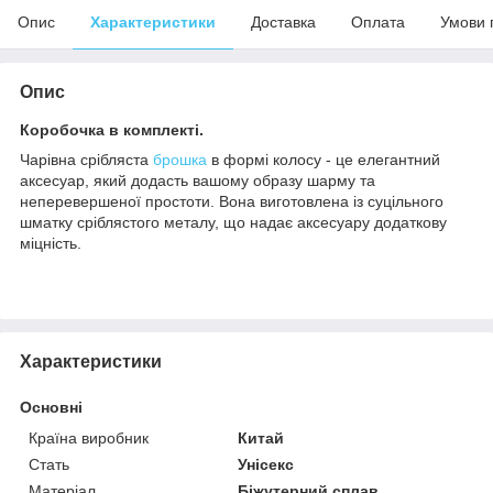
Опис
Характеристики
Доставка
Оплата
Умови 
Опис
Коробочка в комплекті.
Чарівна срібляста
брошка
в формі колосу - це елегантний
аксесуар, який додасть вашому образу шарму та
неперевершеної простоти. Вона виготовлена із суцільного
шматку сріблястого металу, що надає аксесуару додаткову
міцність.
Характеристики
Основні
Країна виробник
Китай
Стать
Унісекс
Матеріал
Біжутерний сплав