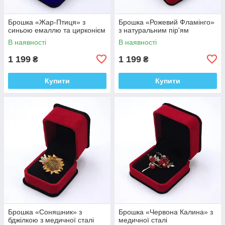
Брошка «Жар-Птиця» з
Брошка «Рожевий Фламінго»
синьою емаллю та цирконієм
з натуральним пір'ям
В наявності
В наявності
1 199
1 199
₴
₴
Купити
Купити
Брошка «Соняшник» з
Брошка «Червона Калина» з
бджілкою з медичної сталі
медичної сталі