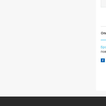
Оп
Бр
пов