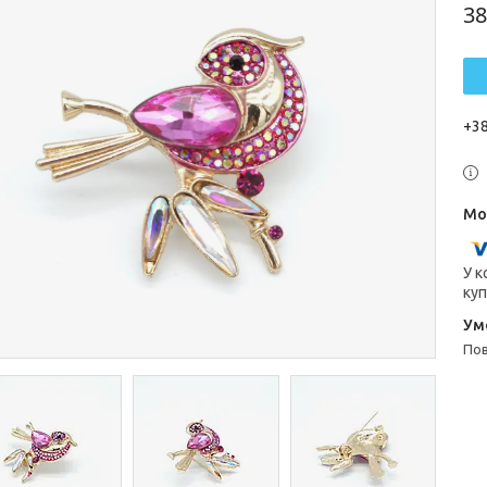
38
+38
У к
куп
п