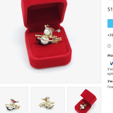
51
+38
У к
куп
п