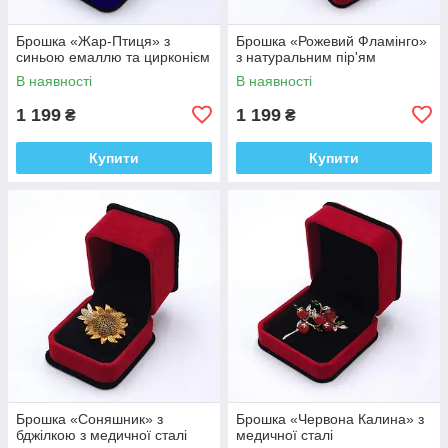
Брошка «Жар-Птиця» з
Брошка «Рожевий Фламінго»
синьою емаллю та цирконієм
з натуральним пір'ям
В наявності
В наявності
1 199
1 199
₴
₴
Купити
Купити
Брошка «Соняшник» з
Брошка «Червона Калина» з
бджілкою з медичної сталі
медичної сталі