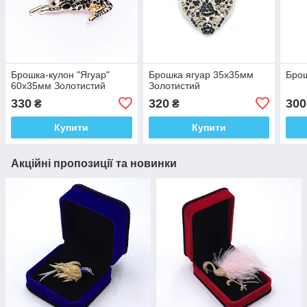
Брошка-кулон "Ягуар"
Брошка ягуар 35х35мм
Брош
60х35мм Золотистий
Золотистий
330
320
300
₴
₴
Купити
Купити
Акційні пропозиції та новинки