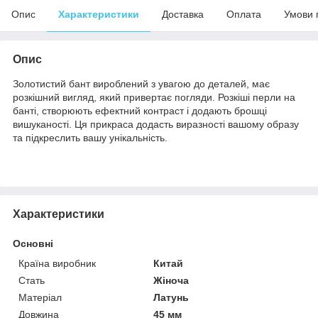
Опис
Характеристики
Доставка
Оплата
Умови 
Опис
Золотистий бант вироблений з увагою до деталей, має
розкішний вигляд, який привертає погляди. Розкіші перли на
банті, створюють ефектний контраст і додають брошці
вишуканості. Ця прикраса додасть виразності вашому образу
та підкреслить вашу унікальність.
Характеристики
Основні
Країна виробник
Китай
Стать
Жіноча
Матеріал
Латунь
Довжина
45 мм