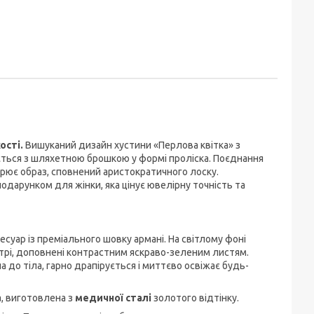
ості.
Вишуканий дизайн хустини «Перлова квітка» з
ться з шляхетною брошкою у формі проліска. Поєднання
орює образ, сповнений аристократичного лоску.
дарунком для жінки, яка цінує ювелірну точність та
суар із преміального шовку армані. На світлому фоні
нтрі, доповнені контрастним яскраво-зеленим листям.
до тіла, гарно драпірується і миттєво освіжає будь-
, виготовлена з
медичної сталі
золотого відтінку.