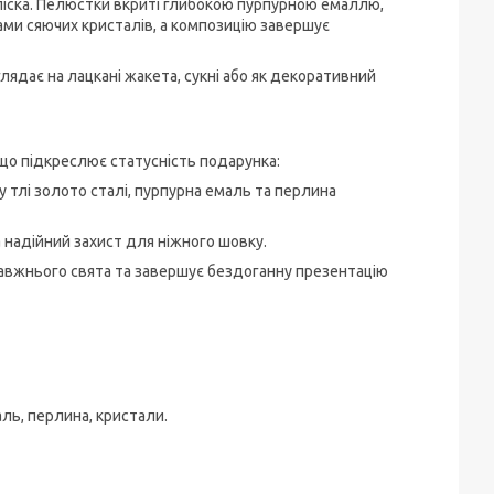
ліска. Пелюстки вкриті глибокою пурпурною емаллю,
ками сяючих кристалів, а композицію завершує
глядає на лацкані жакета, сукні або як декоративний
 що підкреслює статусність подарунка:
 тлі золото сталі, пурпурна емаль та перлина
надійний захист для ніжного шовку.
вжнього свята та завершує бездоганну презентацію
ль, перлина, кристали.