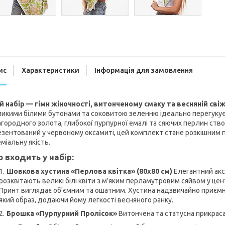
ис
Характеристики
Інформація для замовлення
й набір — гімн жіночності, витонченому смаку та весняній свіж
икими білими бутонами та соковитою зеленню ідеально перегукує
городного золота, глибокої пурпурної емалі та сяючих перлин ств
зентований у червоному оксамиті, цей комплект стане розкішним по
міальну якість.
 входить у набір:
Шовкова хустина «Перлова квітка» (80х80 см)
Елегантний аксе
розквітають великі білі квіти з м'яким перламутровим сяйвом у це
Принт виглядає об'ємним та ошатним. Хустина надзвичайно приємна 
який образ, додаючи йому легкості весняного ранку.
Брошка «Пурпурний Пролісок»
Витончена та статусна прикраса