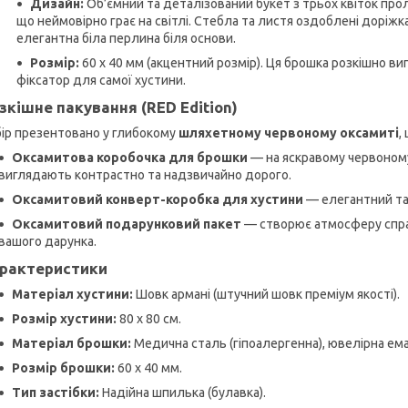
Дизайн:
Об’ємний та деталізований букет з трьох квіток про
що неймовірно грає на світлі. Стебла та листя оздоблені доріж
елегантна біла перлина біля основи.
Розмір:
60 х 40 мм (акцентний розмір). Ця брошка розкішно ви
фіксатор для самої хустини.
зкішне пакування (RED Edition)
ір презентовано у глибокому
шляхетному червоному оксамиті
,
Оксамитова коробочка для брошки
— на яскравому червоному
виглядають контрастно та надзвичайно дорого.
Оксамитовий конверт-коробка для хустини
— елегантний та 
Оксамитовий подарунковий пакет
— створює атмосферу спра
вашого дарунка.
рактеристики
Матеріал хустини:
Шовк армані (штучний шовк преміум якості).
Розмір хустини:
80 х 80 см.
Матеріал брошки:
Медична сталь (гіпоалергенна), ювелірна ема
Розмір брошки:
60 х 40 мм.
Тип застібки:
Надійна шпилька (булавка).