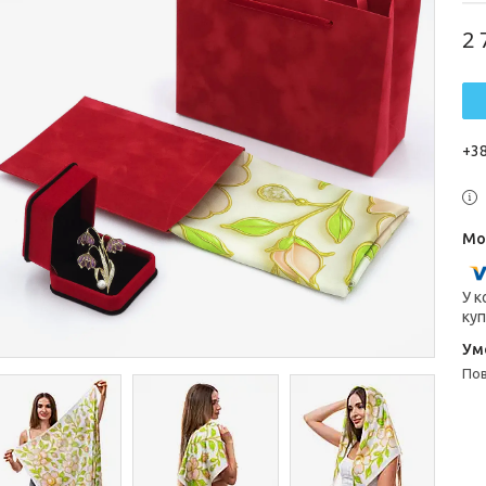
2 
+38
У к
куп
п